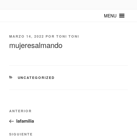
TUNTURUNTU
Todo sobre cultura cubana en un medio digital. Un espacio para
mantenerte actualizado sobre Cuba y sus artistas. Noticias, eventos y
MENU
mucho más!
MARZO 14, 2022
POR
TONI TONI
mujeresalmando
UNCATEGORIZED
ANTERIOR
lafamilia
SIGUIENTE