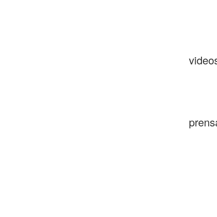
video
prens