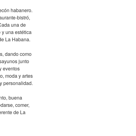
lecón habanero.
urante-bistró,
. Cada una de
 y una estética
 de La Habana.
os, dando como
esayunos junto
 y eventos
o, moda y artes
 y personalidad.
nto, buena
edarse, comer,
erente de La