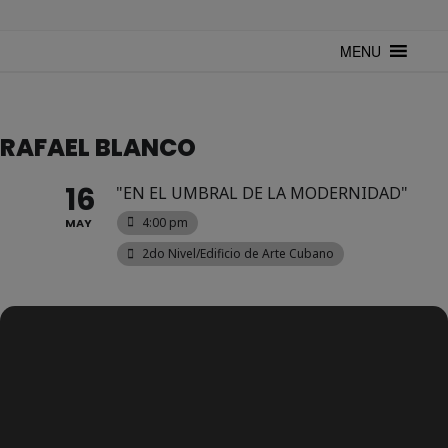
TUNTURUNTU
Todo sobre cultura cubana en un medio digital. Un espacio para
mantenerte actualizado sobre Cuba y sus artistas. Noticias, eventos y
MENU
mucho más!
RAFAEL BLANCO
16
"EN EL UMBRAL DE LA MODERNIDAD"
4:00 pm
MAY
2do Nivel/Edificio de Arte Cubano