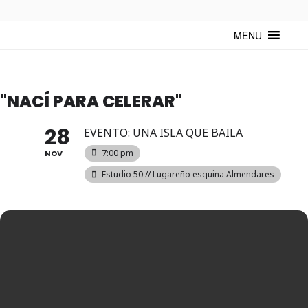
TUNTURUNTU
Todo sobre cultura cubana en un medio digital. Un espacio para
mantenerte actualizado sobre Cuba y sus artistas. Noticias, eventos y
MENU
mucho más!
"NACÍ PARA CELERAR"
28
EVENTO: UNA ISLA QUE BAILA
7:00 pm
NOV
Estudio 50 // Lugareño esquina Almendares