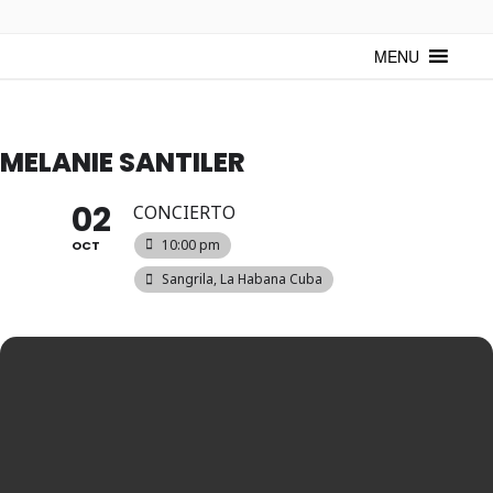
TUNTURUNTU
Todo sobre cultura cubana en un medio digital. Un espacio para
mantenerte actualizado sobre Cuba y sus artistas. Noticias, eventos y
MENU
mucho más!
MELANIE SANTILER
02
CONCIERTO
10:00 pm
OCT
Sangrila, La Habana Cuba