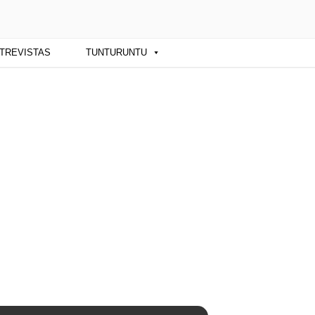
ba y sus artistas. Noticias, eventos y
TREVISTAS
TUNTURUNTU