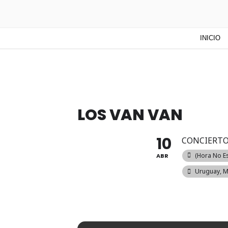
TUNTURUN
Todo sobre cultura cubana en un
INICIO
mucho más!
LOS VAN VAN
10
CONCIERT
(hora No Es
ABR
Uruguay, 