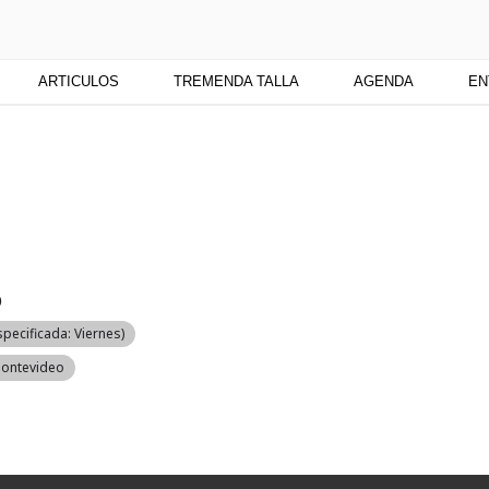
TU
 medio digital. Un espacio para mantenerte actualizado sobre Cu
ARTICULOS
TREMENDA TALLA
AGENDA
EN
O
pecificada: Viernes)
Montevideo