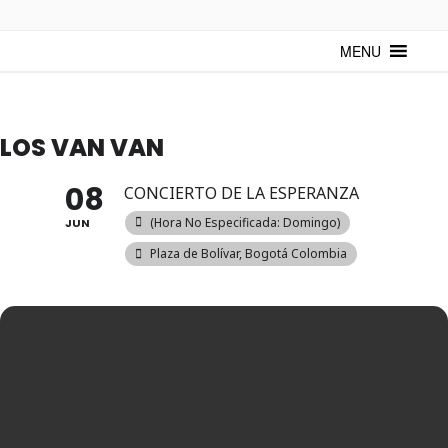
TUNTURUNTU
Todo sobre cultura cubana en un medio digital. Un espacio para
mantenerte actualizado sobre Cuba y sus artistas. Noticias, eventos y
MENU
mucho más!
LOS VAN VAN
08
CONCIERTO DE LA ESPERANZA
(hora No Especificada: Domingo)
JUN
Plaza de Bolívar, Bogotá Colombia