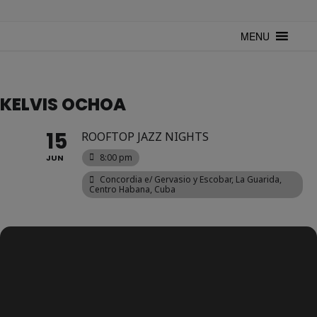
TUNTURUNTU
Todo sobre cultura cubana en un medio digital. Un espacio para
mantenerte actualizado sobre Cuba y sus artistas. Noticias, eventos y
MENU
mucho más!
KELVIS OCHOA
15
ROOFTOP JAZZ NIGHTS
8:00 pm
JUN
Concordia e/ Gervasio y Escobar, La Guarida,
Centro Habana, Cuba