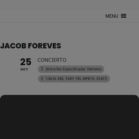
TUNTURUNTU
Todo sobre cultura cubana en un medio digital. Un espacio para
mantenerte actualizado sobre Cuba y sus artistas. Noticias, eventos y
MENU
mucho más!
JACOB FOREVES
25
CONCIERTO
(hora No Especificada: Viernes)
OCT
106 N. MIL TARY TRL WPB FL 33415