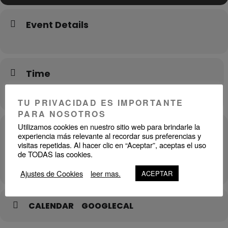
Event Details
Time
Octubre 25, 2024
hora no especificada
TU PRIVACIDAD ES IMPORTANTE
PARA NOSOTROS
Utilizamos cookies en nuestro sitio web para brindarle la
Location
experiencia más relevante al recordar sus preferencias y
visitas repetidas. Al hacer clic en “Aceptar”, aceptas el uso
106 N. MIL TARY TRL WPB FL 33415
de TODAS las cookies.
OTROS EVENTOS
Ajustes de Cookies
leer mas.
ACEPTAR
CALENDAR
GOOGLECAL