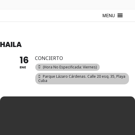
TUNTURUNTU
Todo sobre cultura cubana en un medio digital. Un espacio para
mantenerte actualizado sobre Cuba y sus artistas. Noticias, eventos y
MENU
mucho más!
HAILA
16
CONCIERTO
(hora No Especificada: Viernes)
ENE
Parque Lázaro Cárdenas. Calle 20 esq. 35, Playa
Cuba