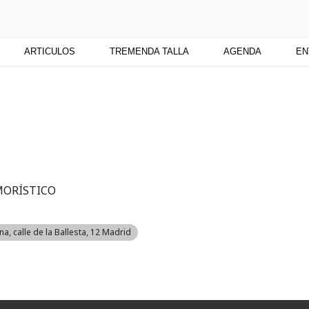
TU
 medio digital. Un espacio para mantenerte actualizado sobre Cu
ARTICULOS
TREMENDA TALLA
AGENDA
EN
ORÍSTICO
a, calle de la Ballesta, 12 Madrid