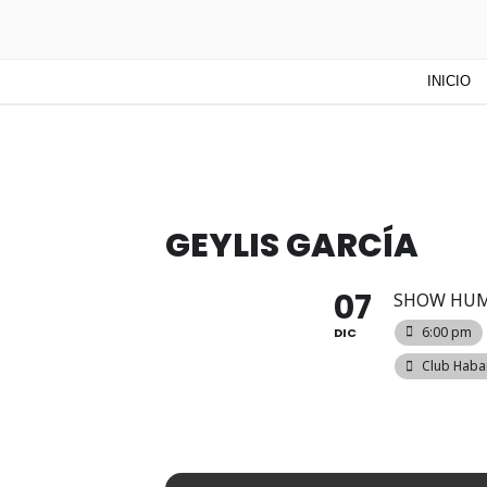
TUNTURUN
Todo sobre cultura cubana en un
INICIO
mucho más!
GEYLIS GARCÍA
07
SHOW HUM
6:00 pm
DIC
Club Haban