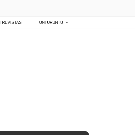
ba y sus artistas. Noticias, eventos y
TREVISTAS
TUNTURUNTU