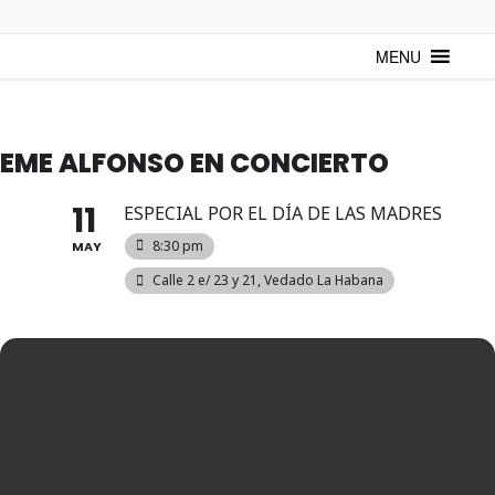
TUNTURUNTU
Todo sobre cultura cubana en un medio digital. Un espacio para
mantenerte actualizado sobre Cuba y sus artistas. Noticias, eventos y
MENU
mucho más!
EME ALFONSO EN CONCIERTO
11
ESPECIAL POR EL DÍA DE LAS MADRES
8:30 pm
MAY
Calle 2 e/ 23 y 21, Vedado La Habana