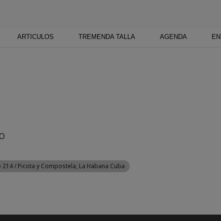
TU
 medio digital. Un espacio para mantenerte actualizado sobre Cu
ARTICULOS
TREMENDA TALLA
AGENDA
EN
O
o 214 / Picota y Compostela, La Habana Cuba