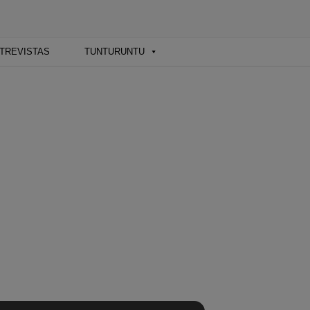
ba y sus artistas. Noticias, eventos y
TREVISTAS
TUNTURUNTU