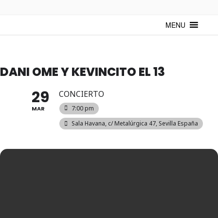
TUNTURUNTU
Todo sobre cultura cubana en un medio digital. Un espacio para
mantenerte actualizado sobre Cuba y sus artistas. Noticias, eventos y
MENU
mucho más!
DANI OME Y KEVINCITO EL 13
29
CONCIERTO
7:00 pm
MAR
Sala Havana, c/ Metalúrgica 47, Sevilla España