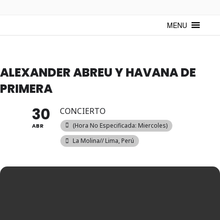
TUNTURUNTU
Todo sobre cultura cubana en un medio digital. Un espacio para
mantenerte actualizado sobre Cuba y sus artistas. Noticias, eventos y
MENU
mucho más!
ALEXANDER ABREU Y HAVANA DE
PRIMERA
30
CONCIERTO
(hora No Especificada: Miercoles)
ABR
La Molina// Lima, Perú