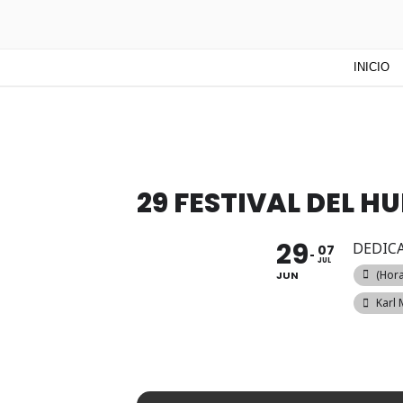
TUNTURUN
Todo sobre cultura cubana en un
INICIO
mucho más!
29 FESTIVAL DEL 
29
DEDICA
07
JUL
(hora
JUN
Karl