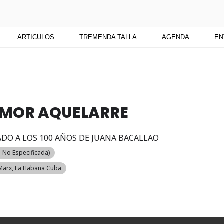
TU
 medio digital. Un espacio para mantenerte actualizado sobre Cu
ARTICULOS
TREMENDA TALLA
AGENDA
EN
HUMOR AQUELARRE
DO A LOS 100 AÑOS DE JUANA BACALLAO
 No Especificada)
 Marx, La Habana Cuba