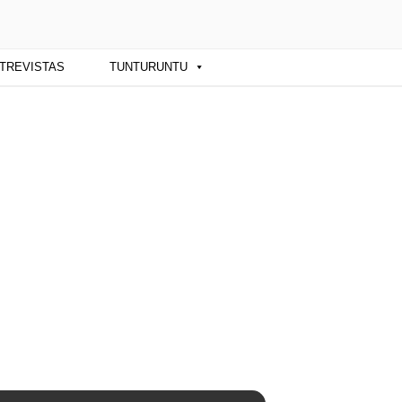
ba y sus artistas. Noticias, eventos y
TREVISTAS
TUNTURUNTU