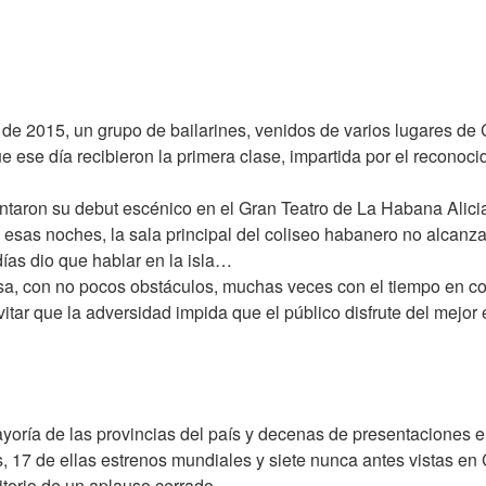
de 2015, un grupo de bailarines, venidos de varios lugares de
ese día recibieron la primera clase, impartida por el reconoc
ntaron su debut escénico en el Gran Teatro de La Habana Alic
 esas noches, la sala principal del coliseo habanero no alcanz
días dio que hablar en la isla…
sa, con no pocos obstáculos, muchas veces con el tiempo en co
itar que la adversidad impida que el público disfrute del mejo
oría de las provincias del país y decenas de presentaciones e
s, 17 de ellas estrenos mundiales y siete nunca antes vistas en
torio de un aplauso cerrado.