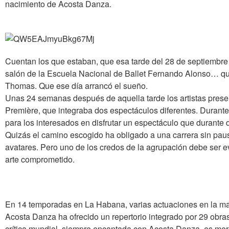
nacimiento de Acosta Danza.
Cuentan los que estaban, que esa tarde del 28 de septiembre 
salón de la Escuela Nacional de Ballet Fernando Alonso… que 
Thomas. Que ese día arrancó el sueño.
Unas 24 semanas después de aquella tarde los artistas prese
Première, que integraba dos espectáculos diferentes. Durante
para los interesados en disfrutar un espectáculo que durante 
Quizás el camino escogido ha obligado a una carrera sin pau
avatares. Pero uno de los credos de la agrupación debe ser ev
arte comprometido.
En 14 temporadas en La Habana, varias actuaciones en la may
Acosta Danza ha ofrecido un repertorio integrado por 29 obra
crítica mundial, siempre encantada con Acosta Danza, es meri