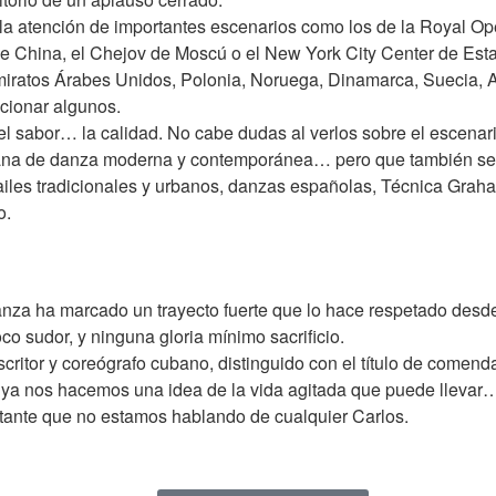
a atención de importantes escenarios como los de la Royal Ope
l de China, el Chejov de Moscú o el New York City Center de E
ratos Árabes Unidos, Polonia, Noruega, Dinamarca, Suecia, Al
cionar algunos.
 el sabor… la calidad. No cabe dudas al verlos sobre el escenar
ubana de danza moderna y contemporánea… pero que también se
 bailes tradicionales y urbanos, danzas españolas, Técnica Gra
o.
nza ha marcado un trayecto fuerte que lo hace respetado desde
 sudor, y ninguna gloria mínimo sacrificio.
scritor y coreógrafo cubano, distinguido con el título de comen
ue ya nos hacemos una idea de la vida agitada que puede lleva
stante que no estamos hablando de cualquier Carlos.