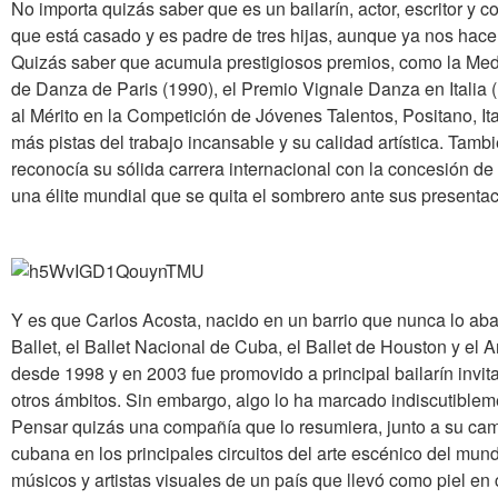
No importa quizás saber que es un bailarín, actor, escritor y 
que está casado y es padre de tres hijas, aunque ya nos hace
Quizás saber que acumula prestigiosos premios, como la Meda
de Danza de Paris (1990), el Premio Vignale Danza en Italia (
al Mérito en la Competición de Jóvenes Talentos, Positano, I
más pistas del trabajo incansable y su calidad artística. Ta
reconocía su sólida carrera internacional con la concesión de s
una élite mundial que se quita el sombrero ante sus presenta
Y es que Carlos Acosta, nacido en un barrio que nunca lo ab
Ballet, el Ballet Nacional de Cuba, el Ballet de Houston y e
desde 1998 y en 2003 fue promovido a principal bailarín invi
otros ámbitos. Sin embargo, algo lo ha marcado indiscutiblem
Pensar quizás una compañía que lo resumiera, junto a su cam
cubana en los principales circuitos del arte escénico del mun
músicos y artistas visuales de un país que llevó como piel en