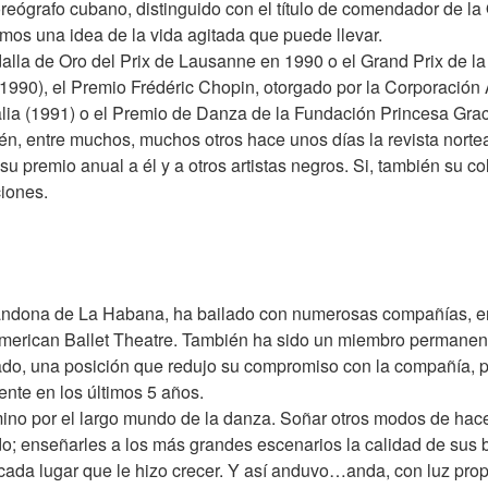
coreógrafo cubano, distinguido con el título de comendador de la 
mos una idea de la vida agitada que puede llevar.
lla de Oro del Prix de Lausanne en 1990 o el Grand Prix de la 
1990), el Premio Frédéric Chopin, otorgado por la Corporación A
talia (1991) o el Premio de Danza de la Fundación Princesa Gra
mbién, entre muchos, muchos otros hace unos días la revista no
u premio anual a él y a otros artistas negros. Si, también su co
ciones.
andona de La Habana, ha bailado con numerosas compañías, ent
l American Ballet Theatre. También ha sido un miembro permanen
tado, una posición que redujo su compromiso con la compañía, 
ente en los últimos 5 años.
ino por el largo mundo de la danza. Soñar otros modos de hace
do; enseñarles a los más grandes escenarios la calidad de sus b
 cada lugar que le hizo crecer. Y así anduvo…anda, con luz pro