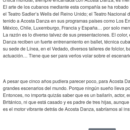
El arte de los cubanos mediante esta compañía se ha robado l
el Teatro Sadler’s Wells del Reino Unido; el Teatro Naciona
tenido a Acosta Danza en sus programas países como Los Emi
México, Chile, Luxemburgo, Francia y España… por solo men
La razón es lo diverso talvez de sus presentaciones. El color,
Danza reciben un fuerte entrenamiento en ballet, técnica c
su sede de Línea, en el Vedado, diversos talleres de folclor,
actuación… Tiene que ser para verlos volar sobre el escenari
A pesar que cinco años pudiera parecer poco, para Acosta Da
grandes escenarios del mundo. Porque ningún sueño lleva poco
Entonces, no importa quizás saber que es un bailarín, actor, e
Británico, ni que está casado y es padre de tres hijas, aunq
es el motor vibrante detrás de Acosta Danza, sabríamos al in