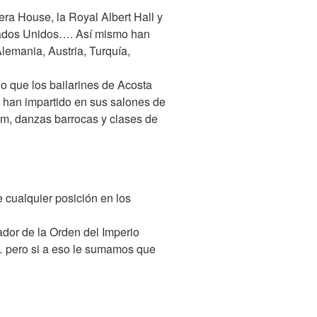
ra House, la Royal Albert Hall y
stados Unidos…. Así mismo han
emania, Austria, Turquía,
io que los bailarines de Acosta
 han impartido en sus salones de
ham, danzas barrocas y clases de
 cualquier posición en los
dador de la Orden del Imperio
r… pero si a eso le sumamos que