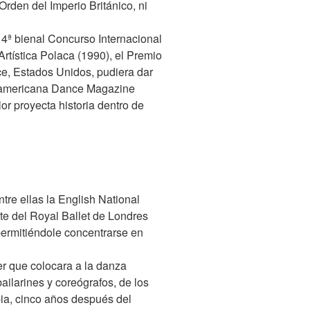
Orden del Imperio Británico, ni
4ª bienal Concurso Internacional
rtística Polaca (1990), el Premio
ce, Estados Unidos, pudiera dar
rteamericana Dance Magazine
lor proyecta historia dentro de
re ellas la English National
te del Royal Ballet de Londres
permitiéndole concentrarse en
r que colocara a la danza
ailarines y coreógrafos, de los
pia, cinco años después del