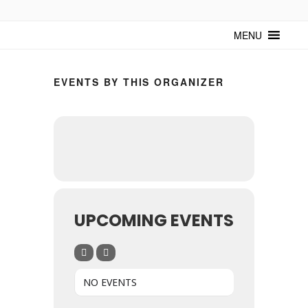
TUNTURUNTU
Todo sobre cultura cubana en un medio digital. Un espacio para
mantenerte actualizado sobre Cuba y sus artistas. Noticias, eventos y
MENU
mucho más!
EVENTS BY THIS ORGANIZER
UPCOMING EVENTS
NO EVENTS