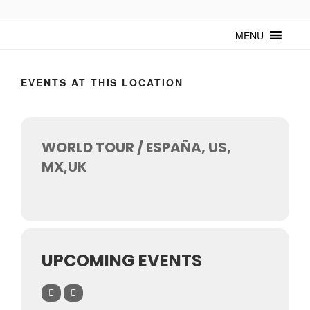
TUNTURUNTU
Todo sobre cultura cubana en un medio digital. Un espacio para
mantenerte actualizado sobre Cuba y sus artistas. Noticias, eventos y
MENU
mucho más!
EVENTS AT THIS LOCATION
WORLD TOUR / ESPAÑA, US,
MX,UK
UPCOMING EVENTS