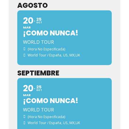
AGOSTO
20
25
OCT
MAR
¡COMO NUNCA!
WORLD TOUR
(hora No Especificada)
World Tour / España, US, MX,UK
SEPTIEMBRE
20
25
OCT
MAR
¡COMO NUNCA!
WORLD TOUR
(hora No Especificada)
World Tour / España, US, MX,UK