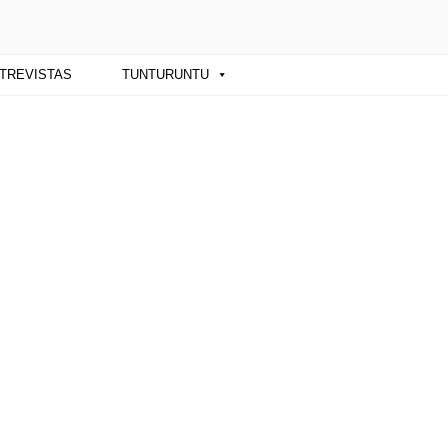
ba y sus artistas. Noticias, eventos y
TREVISTAS
TUNTURUNTU