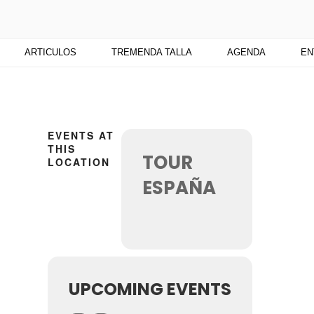
TU
 medio digital. Un espacio para mantenerte actualizado sobre Cu
ARTICULOS
TREMENDA TALLA
AGENDA
EN
EVENTS AT
THIS
TOUR
LOCATION
ESPAÑA
UPCOMING EVENTS