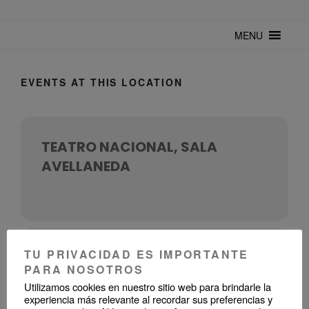
TUNTURUNTU
Todo sobre cultura cubana en un medio digital. Un espacio para
mantenerte actualizado sobre Cuba y sus artistas. Noticias, eventos y
MENU
mucho más!
EVENTS AT THIS LOCATION
TEATRO NACIONAL, SALA
AVELLANEDA
TU PRIVACIDAD ES IMPORTANTE
UPCOMING EVENTS
PARA NOSOTROS
Utilizamos cookies en nuestro sitio web para brindarle la
experiencia más relevante al recordar sus preferencias y