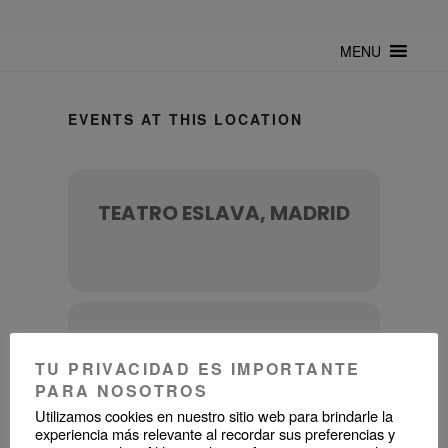
TUNTURUNTU
Todo sobre cultura cubana en un medio digital. Un espacio para
mantenerte actualizado sobre Cuba y sus artistas. Noticias, eventos y
MENU
mucho más!
EVENTS AT THIS LOCATION
TEATRO ESLAVA, MADRID
UPCOMING EVENTS
TU PRIVACIDAD ES IMPORTANTE
PARA NOSOTROS
Utilizamos cookies en nuestro sitio web para brindarle la
experiencia más relevante al recordar sus preferencias y
NO EVENTS