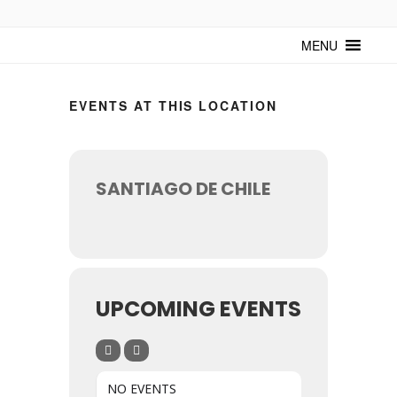
TUNTURUNTU
Todo sobre cultura cubana en un medio digital. Un espacio para
mantenerte actualizado sobre Cuba y sus artistas. Noticias, eventos y
MENU
mucho más!
EVENTS AT THIS LOCATION
SANTIAGO DE CHILE
UPCOMING EVENTS
NO EVENTS