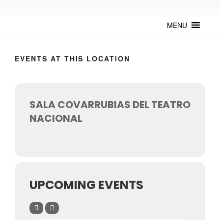
TUNTURUNTU
Todo sobre cultura cubana en un medio digital. Un espacio para
mantenerte actualizado sobre Cuba y sus artistas. Noticias, eventos y
MENU
mucho más!
EVENTS AT THIS LOCATION
SALA COVARRUBIAS DEL TEATRO
NACIONAL
UPCOMING EVENTS