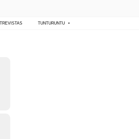
ba y sus artistas. Noticias, eventos y
TREVISTAS
TUNTURUNTU