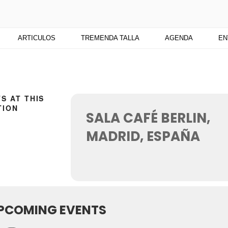
TU
 medio digital. Un espacio para mantenerte actualizado sobre Cu
ARTICULOS
TREMENDA TALLA
AGENDA
EN
S AT THIS
TION
SALA CAFÉ BERLIN,
MADRID, ESPAÑA
PCOMING EVENTS