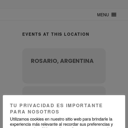
TUNTURUNTU
Todo sobre cultura cubana en un medio digital. Un espacio para
mantenerte actualizado sobre Cuba y sus artistas. Noticias, eventos y
MENU
mucho más!
EVENTS AT THIS LOCATION
ROSARIO, ARGENTINA
UPCOMING EVENTS
TU PRIVACIDAD ES IMPORTANTE
PARA NOSOTROS
Utilizamos cookies en nuestro sitio web para brindarle la
experiencia más relevante al recordar sus preferencias y
NO EVENTS