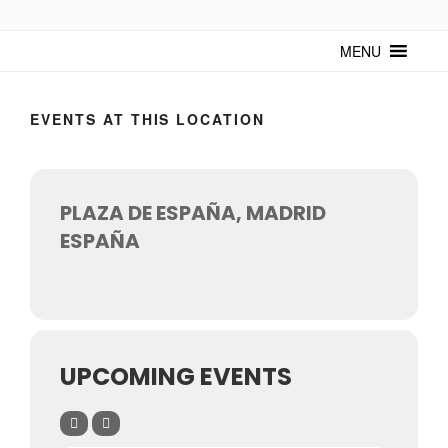
TUNTURUNTU
Todo sobre cultura cubana en un medio digital. Un espacio para
mantenerte actualizado sobre Cuba y sus artistas. Noticias, eventos y
MENU
mucho más!
EVENTS AT THIS LOCATION
PLAZA DE ESPAÑA, MADRID
ESPAÑA
UPCOMING EVENTS