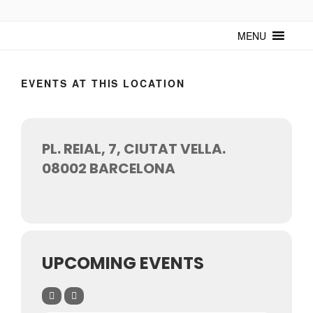
TUNTURUNTU
Todo sobre cultura cubana en un medio digital. Un espacio para
mantenerte actualizado sobre Cuba y sus artistas. Noticias, eventos y
MENU
mucho más!
EVENTS AT THIS LOCATION
PL. REIAL, 7, CIUTAT VELLA.
08002 BARCELONA
UPCOMING EVENTS