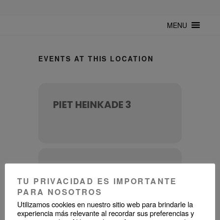
TUNTURUNTU
Todo sobre cultura cubana en un medio digital. Un espacio para
mantenerte actualizado sobre Cuba y sus artistas. Noticias, eventos y
MENU
mucho más!
EVENTS AT THIS LOCATION
PIET HEINKADE 3
UPCOMING EVENTS
TU PRIVACIDAD ES IMPORTANTE
PARA NOSOTROS
Utilizamos cookies en nuestro sitio web para brindarle la
experiencia más relevante al recordar sus preferencias y
NO EVENTS