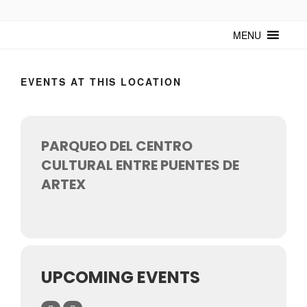
TUNTURUNTU
Todo sobre cultura cubana en un medio digital. Un espacio para
mantenerte actualizado sobre Cuba y sus artistas. Noticias, eventos y
MENU
mucho más!
EVENTS AT THIS LOCATION
PARQUEO DEL CENTRO
CULTURAL ENTRE PUENTES DE
ARTEX
UPCOMING EVENTS