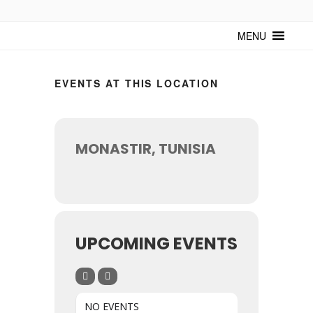
TUNTURUNTU
Todo sobre cultura cubana en un medio digital. Un espacio para
mantenerte actualizado sobre Cuba y sus artistas. Noticias, eventos y
MENU
mucho más!
EVENTS AT THIS LOCATION
MONASTIR, TUNISIA
UPCOMING EVENTS
NO EVENTS