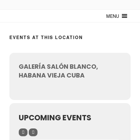
TUNTURUNTU
Todo sobre cultura cubana en un medio digital. Un espacio para
mantenerte actualizado sobre Cuba y sus artistas. Noticias, eventos y
MENU
mucho más!
EVENTS AT THIS LOCATION
GALERÍA SALÓN BLANCO,
HABANA VIEJA CUBA
UPCOMING EVENTS