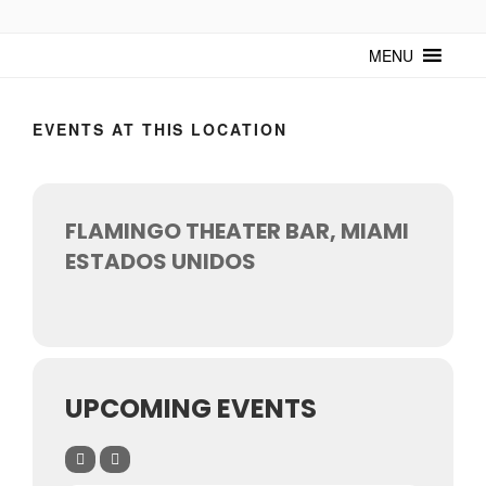
TUNTURUNTU
Todo sobre cultura cubana en un medio digital. Un espacio para
mantenerte actualizado sobre Cuba y sus artistas. Noticias, eventos y
MENU
mucho más!
EVENTS AT THIS LOCATION
FLAMINGO THEATER BAR, MIAMI
ESTADOS UNIDOS
UPCOMING EVENTS