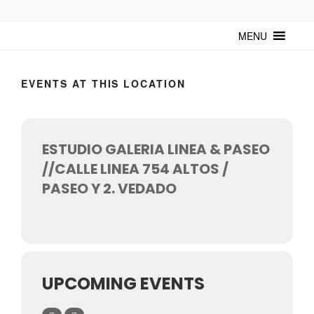
TUNTURUNTU
Todo sobre cultura cubana en un medio digital. Un espacio para
mantenerte actualizado sobre Cuba y sus artistas. Noticias, eventos y
MENU
mucho más!
EVENTS AT THIS LOCATION
ESTUDIO GALERIA LINEA & PASEO
//CALLE LINEA 754 ALTOS /
PASEO Y 2. VEDADO
UPCOMING EVENTS