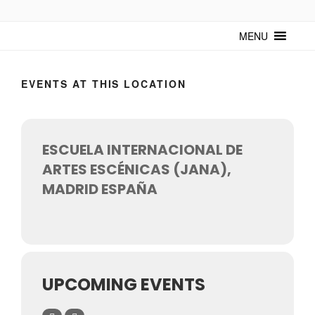
TUNTURUNTU
Todo sobre cultura cubana en un medio digital. Un espacio para
mantenerte actualizado sobre Cuba y sus artistas. Noticias, eventos y
MENU
mucho más!
EVENTS AT THIS LOCATION
ESCUELA INTERNACIONAL DE
ARTES ESCÉNICAS (JANA),
MADRID ESPAÑA
UPCOMING EVENTS