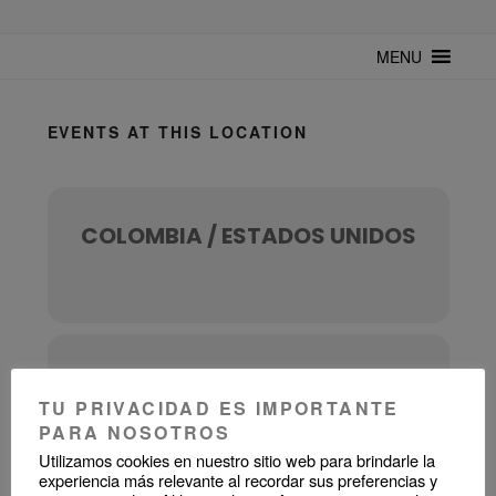
TUNTURUNTU
Todo sobre cultura cubana en un medio digital. Un espacio para
mantenerte actualizado sobre Cuba y sus artistas. Noticias, eventos y
MENU
mucho más!
EVENTS AT THIS LOCATION
COLOMBIA / ESTADOS UNIDOS
UPCOMING EVENTS
TU PRIVACIDAD ES IMPORTANTE
PARA NOSOTROS
Utilizamos cookies en nuestro sitio web para brindarle la
experiencia más relevante al recordar sus preferencias y
NO EVENTS