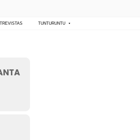
ba y sus artistas. Noticias, eventos y
TREVISTAS
TUNTURUNTU
SANTA