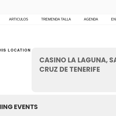
TU
 medio digital. Un espacio para mantenerte actualizado sobre Cu
ARTICULOS
TREMENDA TALLA
AGENDA
EN
HIS LOCATION
CASINO LA LAGUNA, 
CRUZ DE TENERIFE
ING EVENTS