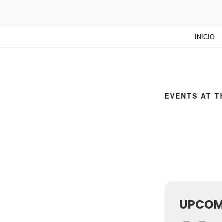
TUNTURUN
Todo sobre cultura cubana en un
INICIO
mucho más!
EVENTS AT T
UPCOM