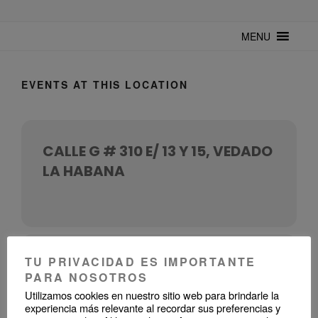
TUNTURUNTU
Todo sobre cultura cubana en un medio digital. Un espacio para
mantenerte actualizado sobre Cuba y sus artistas. Noticias, eventos y
MENU
mucho más!
EVENTS AT THIS LOCATION
CALLE G # 310 E/ 13 Y 15, VEDADO
LA HABANA
TU PRIVACIDAD ES IMPORTANTE
UPCOMING EVENTS
PARA NOSOTROS
Utilizamos cookies en nuestro sitio web para brindarle la
experiencia más relevante al recordar sus preferencias y