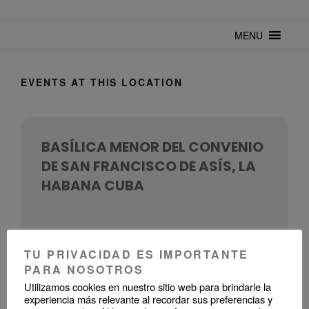
TUNTURUNTU
Todo sobre cultura cubana en un medio digital. Un espacio para
mantenerte actualizado sobre Cuba y sus artistas. Noticias, eventos y
MENU
mucho más!
EVENTS AT THIS LOCATION
BASÍLICA MENOR DEL CONVENIO
DE SAN FRANCISCO DE ASÍS, LA
HABANA CUBA
TU PRIVACIDAD ES IMPORTANTE
PARA NOSOTROS
UPCOMING EVENTS
Utilizamos cookies en nuestro sitio web para brindarle la
experiencia más relevante al recordar sus preferencias y