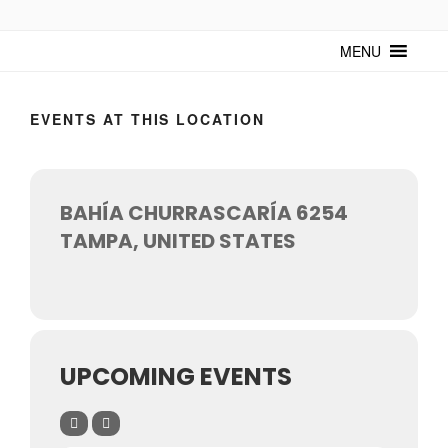
TUNTURUNTU
Todo sobre cultura cubana en un medio digital. Un espacio para
mantenerte actualizado sobre Cuba y sus artistas. Noticias, eventos y
MENU
mucho más!
EVENTS AT THIS LOCATION
BAHÍA CHURRASCARÍA 6254
TAMPA, UNITED STATES
UPCOMING EVENTS