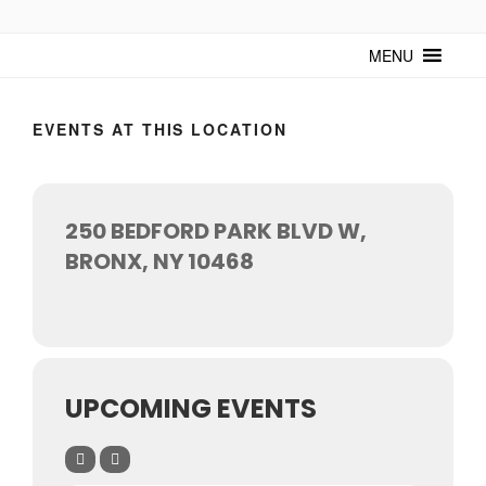
TUNTURUNTU
Todo sobre cultura cubana en un medio digital. Un espacio para
mantenerte actualizado sobre Cuba y sus artistas. Noticias, eventos y
MENU
mucho más!
EVENTS AT THIS LOCATION
250 BEDFORD PARK BLVD W,
BRONX, NY 10468
UPCOMING EVENTS