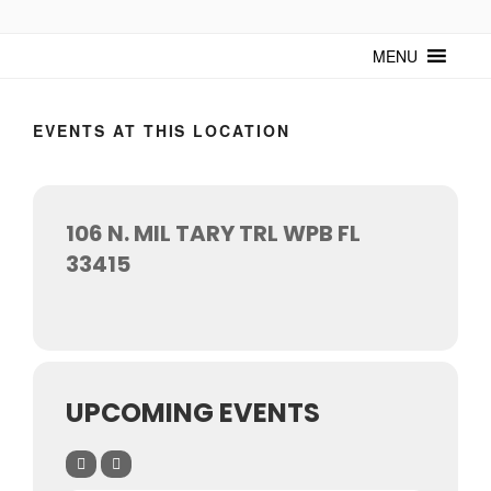
TUNTURUNTU
Todo sobre cultura cubana en un medio digital. Un espacio para
mantenerte actualizado sobre Cuba y sus artistas. Noticias, eventos y
MENU
mucho más!
EVENTS AT THIS LOCATION
106 N. MIL TARY TRL WPB FL
33415
UPCOMING EVENTS